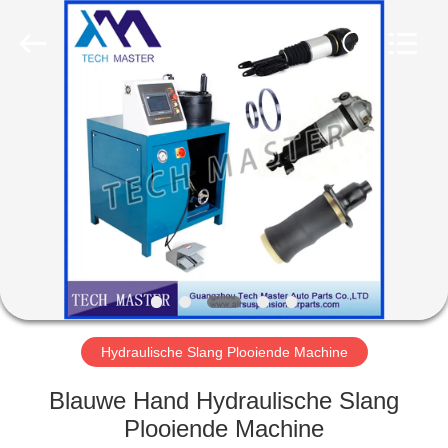
Guangzhou
Tech
master
auto
parts
co.ltd.
All
Rights
HUIS
Reserved.
PRODUCTEN
VIDEOS
OVER
ONS
Hydraulische Slang Plooiende Machine
FABRIEKSRONDLEIDING
Blauwe Hand Hydraulische Slang
Plooiende Machine