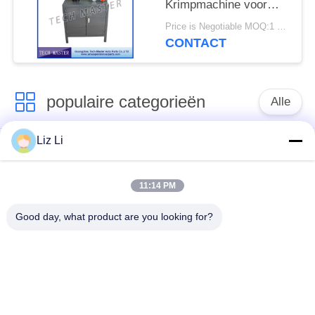
Krimpmachine voor
Mercedes / BMW
Price is Negotiable MOQ:1 set
Luchtvering
CONTACT
populaire categorieën
Alle
Liz Li
De Schok van de
de lentes van de
luchtopschorting
luchtopschorting
11:14 PM
Van de mercedes-
BMW-de Delen van
Good day, what product are you looking for?
Benz de Delen
de Luchtopschorting
Luchtopschorting
Audi-de Delen van de
Schokdemper in
Luchtopschorting
luchtophanging