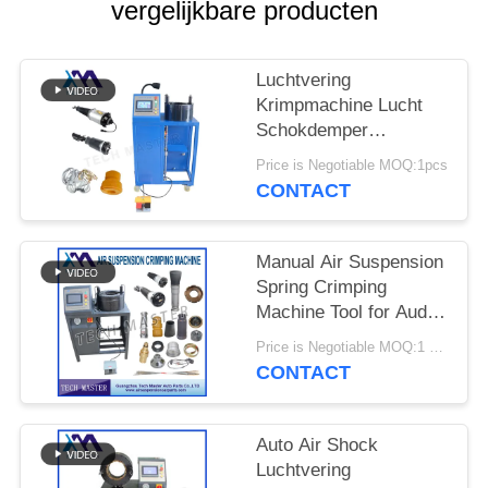
SITEMAP
vergelijkbare producten
PRIVACY
Luchtvering
BELEID
Krimpmachine Lucht
Schokdemper
Krimpmachine Met
Price is Negotiable MOQ:1pcs
Scherm Montage
CONTACT
Reparatie Luchtvering
Manual Air Suspension
Spring Crimping
Machine Tool for Audi
Air Suspension Shock
Price is Negotiable MOQ:1 set
Crimping Machine
CONTACT
Auto Air Shock
Luchtvering