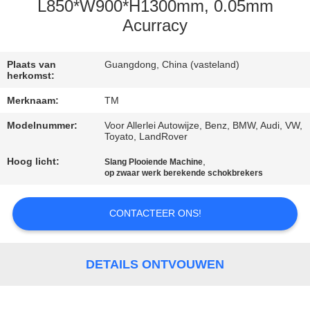
KWALITEITSCONTROLE
L850*W900*H1300mm, 0.05mm
Acurracy
NEEM
CONTACT
Plaats van
Guangdong, China (vasteland)
herkomst:
MET
Merknaam:
TM
ONS
Modelnummer:
Voor Allerlei Autowijze, Benz, BMW, Audi, VW,
OP
Toyato, LandRover
Hoog licht:
,
Slang Plooiende Machine
op zwaar werk berekende schokbrekers
NIEUWS
CONTACTEER ONS!
EEN
OFFERTE
DETAILS ONTVOUWEN
AANVRAGEN