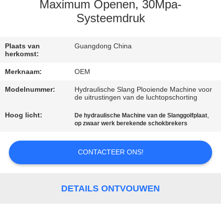
KWALITEITSCONTROLE
Maximum Openen, 30Mpa-
Systeemdruk
NEEM
CONTACT
Plaats van
Guangdong China
herkomst:
MET
Merknaam:
OEM
ONS
Modelnummer:
Hydraulische Slang Plooiende Machine voor
OP
de uitrustingen van de luchtopschorting
Hoog licht:
,
De hydraulische Machine van de Slanggolfplaat
op zwaar werk berekende schokbrekers
NIEUWS
CONTACTEER ONS!
EEN
OFFERTE
DETAILS ONTVOUWEN
AANVRAGEN