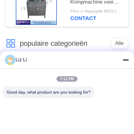
Krimpmachine voor
Mercedes / BMW
Price is Negotiable MOQ:1 set
Luchtvering
CONTACT
populaire categorieën
Alle
Liz Li
De Schok van de
de lentes van de
luchtopschorting
luchtopschorting
7:12 PM
Van de mercedes-
BMW-de Delen van
Good day, what product are you looking for?
Benz de Delen
de Luchtopschorting
Luchtopschorting
Audi-de Delen van de
Schokdemper in
Luchtopschorting
luchtophanging