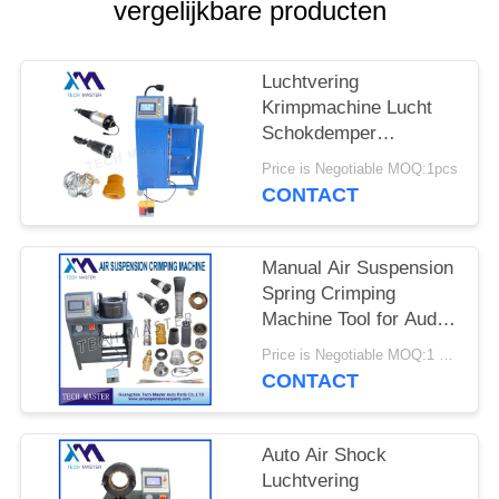
SITEMAP
vergelijkbare producten
PRIVACY
Luchtvering
BELEID
Krimpmachine Lucht
Schokdemper
Krimpmachine Met
Price is Negotiable MOQ:1pcs
Scherm Montage
CONTACT
Reparatie Luchtvering
Manual Air Suspension
Spring Crimping
Machine Tool for Audi
Air Suspension Shock
Price is Negotiable MOQ:1 set
Crimping Machine
CONTACT
Auto Air Shock
Luchtvering