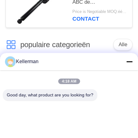
ABC de
Luchtopschorting
Price is Negotiable MOQ:één pc/pcs
2223200713
CONTACT
2223200813
Hydraulische Abc
Opschortingsschok
populaire categorieën
Alle
Kellerman
De Schok van de
de lentes van de
luchtopschorting
luchtopschorting
4:18 AM
Van de mercedes-
BMW-de Delen van
Good day, what product are you looking for?
Benz de Delen
de Luchtopschorting
Luchtopschorting
Audi-de Delen van de
Schokdemper in
Luchtopschorting
luchtophanging