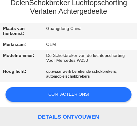
KWALITEITSCONTROLE
DelenSchokbreker Luchtopschorting
Verlaten Achtergedeelte
NEEM
CONTACT
Plaats van
Guangdong China
herkomst:
MET
Merknaam:
OEM
ONS
Modelnummer:
De Schokbreker van de luchtopschorting
OP
Voor Mercedes W230
Hoog licht:
,
op zwaar werk berekende schokbrekers
automobielschokbrekers
NIEUWS
CONTACTEER ONS!
EEN
OFFERTE
DETAILS ONTVOUWEN
AANVRAGEN