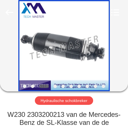
Guangzhou
Tech
master
auto
parts
co.ltd.
All
Rights
HUIS
Reserved.
PRODUCTEN
VIDEOS
OVER
ONS
Hydraulische schokbreker
FABRIEKSRONDLEIDING
W230 2303200213 van de Mercedes-
Benz de SL-Klasse van de de