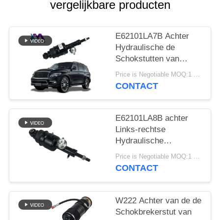
SITEMAP
vergelijkbare producten
PRIVACY
E62101LA7B Achter
BELEID
Hydraulische de
Schokstutten van
Nissan Patrol Infiniti
Price is Negotiable MOQ:1 PCs
QX56 QX80
CONTACT
E62101LA8B achter
Links-rechtse
Hydraulische
Schokstut voor Infiniti
Price is Negotiable MOQ:1 PCs
QX56 QX80 Z62
CONTACT
W222 Achter van de de
Schokbrekerstut van