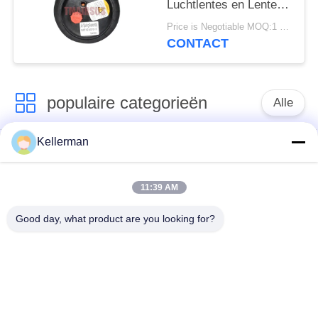
Luchtlentes en Lente
van de Staal2e6*6
Price is Negotiable MOQ:1 PC
2S70-13 Lucht
CONTACT
populaire categorieën
Alle
Kellerman
De Schok van de
de lentes van de
luchtopschorting
luchtopschorting
11:39 AM
Van de mercedes-
BMW-de Delen van
Good day, what product are you looking for?
Benz de Delen
de Luchtopschorting
Luchtopschorting
Audi-de Delen van de
Schokdemper in
Luchtopschorting
luchtophanging