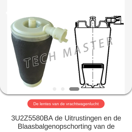
Guangzhou
Tech
master
auto
parts
co.ltd.
All
Rights
HUIS
Reserved.
PRODUCTEN
VIDEOS
OVER
ONS
De lentes van de vrachtwagenlucht
FABRIEKSRONDLEIDING
3U2Z5580BA de Uitrustingen en de
Blaasbalgenopschorting van de