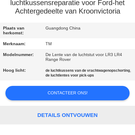
KWALITEITSCONTROLE
luchtkussensreparatie voor Ford-het
Achtergedeelte van Kroonvictoria
NEEM
CONTACT
Plaats van
Guangdong China
herkomst:
MET
Merknaam:
TM
ONS
Modelnummer:
De Lente van de luchtstut voor LR3 LR4
OP
Range Rover
Hoog licht:
,
de luchtkussens van de vrachtwagenopschorting
de luchtlentes voor pick-ups
NIEUWS
CONTACTEER ONS!
EEN
OFFERTE
DETAILS ONTVOUWEN
AANVRAGEN