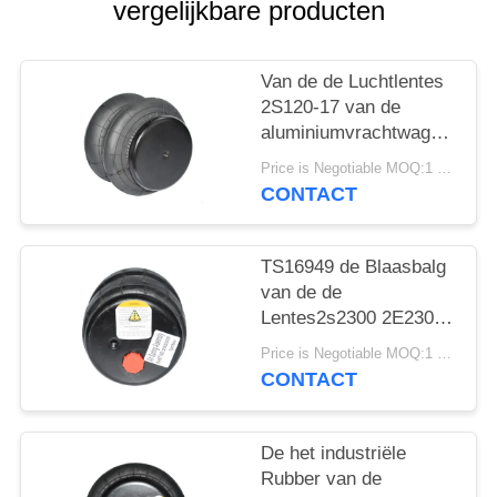
SITEMAP
vergelijkbare producten
PRIVACY
Van de de Luchtlentes
BELEID
2S120-17 van de
aluminiumvrachtwagen
van de de
Price is Negotiable MOQ:1 PC
Luchtblaasbalg de Auto
CONTACT
Model2e7*7
TS16949 de Blaasbalg
van de de
Lentes2s2300 2E2300
Lucht van de
Price is Negotiable MOQ:1 PC
vrachtwagenlucht
CONTACT
De het industriële
Rubber van de