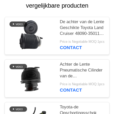
SITEMAP
vergelijkbare producten
PRIVACY
De achter van de Lente
BELEID
Geschikte Toyota Land
Cruiser 48090-35011
48080-35011 van de
Price is Negotiable MOQ:1pcs
Luchtopschorting Zak
CONTACT
van Prado Lexus
GX470 Airmatic
Achter de Lente
Pneumatische Cilinder
van de
Luchtopschorting voor
Price is Negotiable MOQ:1pcs
Toyota-Sequoia 48090-
CONTACT
34010 48080-34020
Toyota-de
Opschortingsschok