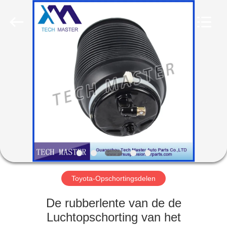
Guangzhou
Tech
master
auto
parts
co.ltd.
All
Rights
HUIS
Reserved.
PRODUCTEN
VIDEOS
OVER
ONS
Toyota-Opschortingsdelen
FABRIEKSRONDLEIDING
De rubberlente van de de
Luchtopschorting van het