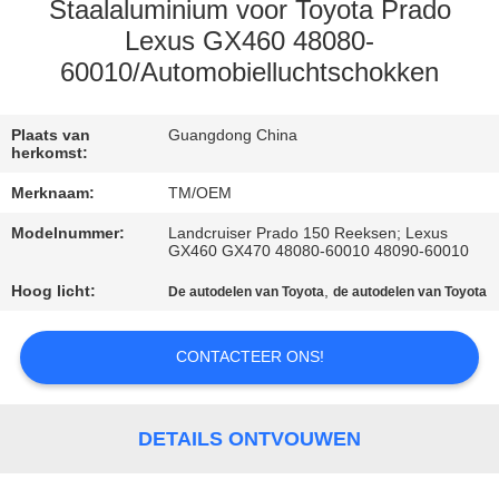
KWALITEITSCONTROLE
Staalaluminium voor Toyota Prado
Lexus GX460 48080-
60010/Automobielluchtschokken
NEEM
CONTACT
Plaats van
Guangdong China
MET
herkomst:
ONS
Merknaam:
TM/OEM
OP
Modelnummer:
Landcruiser Prado 150 Reeksen; Lexus
GX460 GX470 48080-60010 48090-60010
NIEUWS
Hoog licht:
,
De autodelen van Toyota
de autodelen van Toyota
EEN
CONTACTEER ONS!
OFFERTE
AANVRAGEN
DETAILS ONTVOUWEN