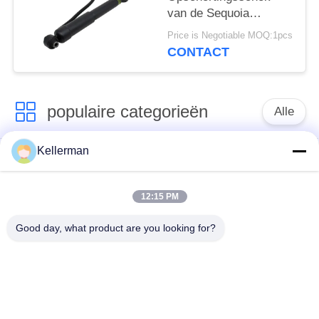
van de Sequoia
Achterlucht met ADS
Price is Negotiable MOQ:1pcs
48530-0C100 48530-
CONTACT
0C101 Airmatic
Absober
populaire categorieën
Alle
Kellerman
De Schok van de
de lentes van de
luchtopschorting
luchtopschorting
12:15 PM
Van de mercedes-
BMW-de Delen van
Good day, what product are you looking for?
Benz de Delen
de Luchtopschorting
Luchtopschorting
Audi-de Delen van de
Schokdemper in
Luchtopschorting
luchtophanging