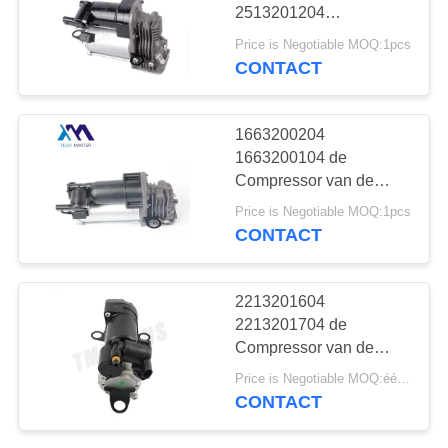
SITEMAP
2513201204
2513202604
Price is Negotiable MOQ:1pcs
2513202004 van de
PRIVACY
CONTACT
427
Benzw251 Lucht
BELEID
Audi-de Delen van
1663200204
de Luchtopschorting
1663200104 de
Compressor van de
Luchtpomp voor
Price is Negotiable MOQ:1pcs
Mercedes-Benz-GL-
CONTACT
Klasse X166 W166
Luchtcompressoren
115
2213201604
Schokdemper in
2213201704 de
Compressor van de
luchtophanging
Luchtopschorting voor
Price is Negotiable MOQ:één pc/pcs
Mercedes-de Pomp van
CONTACT
de Benzw221 W216
Airmatic Opschorting