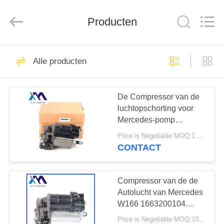
Guangzhou
Tech
master
Producten
auto
parts
co.ltd.
All
Rights
HUIS
3756
Reserved.
Alle producten
De Schok van de
PRODUCTEN
luchtopschorting
De Compressor van de
luchtopschorting voor
VIDEOS
Mercedes-pomp
2213201604
Price is Negotiable MOQ:1 stk
2213201704 van de
OVER
CONTACT
Benzw221 W216 Lucht
1648
ONS
de lentes van de
Compressor van de de
FABRIEKSRONDLEIDING
Autolucht van Mercedes
luchtopschorting
W166 1663200104
Pomp 1663200204 van
Price is Negotiable MOQ:10pcs