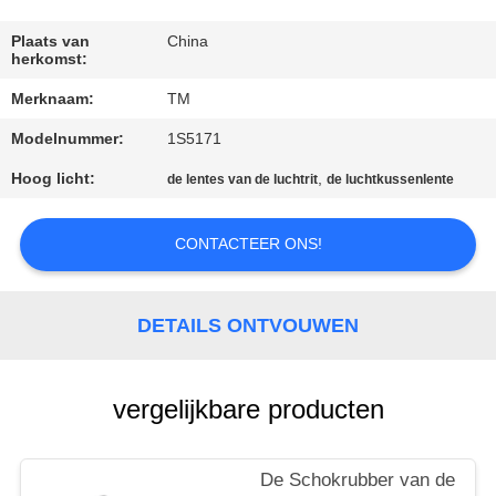
KWALITEITSCONTROLE
Plaats van
China
herkomst:
NEEM
Merknaam:
TM
CONTACT
Modelnummer:
1S5171
MET
ONS
Hoog licht:
,
de lentes van de luchtrit
de luchtkussenlente
OP
CONTACTEER ONS!
NIEUWS
DETAILS ONTVOUWEN
EEN
OFFERTE
vergelijkbare producten
AANVRAGEN
De Schokrubber van de