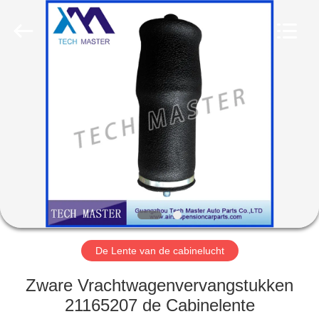
Guangzhou
Tech
master
auto
parts
co.ltd.
All
Rights
HUIS
Reserved.
PRODUCTEN
VIDEOS
OVER
ONS
De Lente van de cabinelucht
FABRIEKSRONDLEIDING
Zware Vrachtwagenvervangstukken
21165207 de Cabinelente