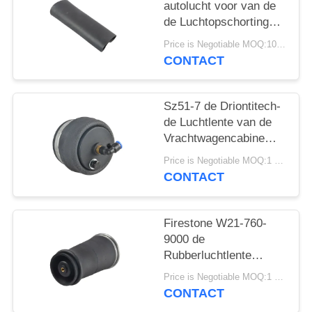
SITEMAP
autolucht voor van de
de Luchtopschorting
van A6 C5 4Z7413031A
PRIVACY
Price is Negotiable MOQ:10 het stuk/de Stukken worden Steekproeven ingestemd met
Allroad de
CONTACT
BELEID
Reparatieuitrusting
Sz51-7 de Driontitech-
de Luchtlente van de
Vrachtwagencabine
voor
Price is Negotiable MOQ:1 pc/pcs
Aanhangwagensbestuurder
CONTACT
Seat
Firestone W21-760-
9000 de
Rubberluchtlente
Contitech SK68-
Price is Negotiable MOQ:1 pc/pcs
15P01/de Delen van de
CONTACT
Luchtkussenopschorting