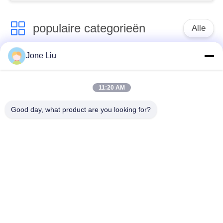
populaire categorieën
Alle
Jone Liu
De Schok van de
de lentes van de
luchtopschorting
luchtopschorting
11:20 AM
Van de mercedes-
BMW-de Delen van
Good day, what product are you looking for?
Benz de Delen
de Luchtopschorting
Luchtopschorting
Audi-de Delen van de
Schokdemper in
Luchtopschorting
luchtophanging
Land Rover-de Delen
De Compressor van
van de
de luchtopschorting
Luchtopschorting