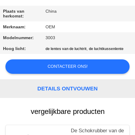
KWALITEITSCONTROLE
Plaats van
China
herkomst:
NEEM
Merknaam:
OEM
CONTACT
Modelnummer:
3003
MET
ONS
Hoog licht:
,
de lentes van de luchtrit
de luchtkussenlente
OP
CONTACTEER ONS!
NIEUWS
DETAILS ONTVOUWEN
EEN
OFFERTE
vergelijkbare producten
AANVRAGEN
De Schokrubber van de