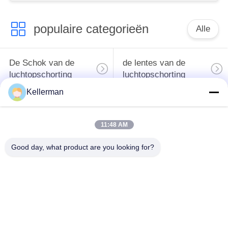
populaire categorieën
Alle
De Schok van de
de lentes van de
luchtopschorting
luchtopschorting
Kellerman
Van de mercedes-
BMW-de Delen van
Benz de Delen
de Luchtopschorting
11:48 AM
Luchtopschorting
Good day, what product are you looking for?
Audi-de Delen van de
Schokdemper in
Luchtopschorting
luchtophanging
Land Rover-de Delen
De Compressor van
van de
de luchtopschorting
Luchtopschorting