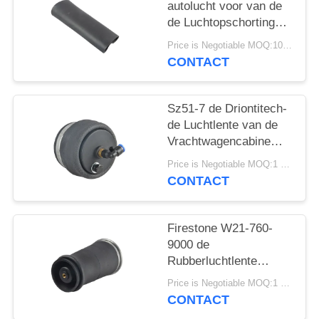
SITEMAP
autolucht voor van de
de Luchtopschorting
van A6 C5 4Z7413031A
PRIVACY
Price is Negotiable MOQ:10 het stuk/de Stukken worden Steekproeven ingestemd met
Allroad de
CONTACT
BELEID
Reparatieuitrusting
Sz51-7 de Driontitech-
de Luchtlente van de
Vrachtwagencabine
voor
Price is Negotiable MOQ:1 pc/pcs
Aanhangwagensbestuurder
CONTACT
Seat
Firestone W21-760-
9000 de
Rubberluchtlente
Contitech SK68-
Price is Negotiable MOQ:1 pc/pcs
15P01/de Delen van de
CONTACT
Luchtkussenopschorting