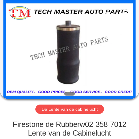
Guangzhou
Tech
master
auto
parts
co.ltd.
All
Rights
HUIS
Reserved.
PRODUCTEN
VIDEOS
OVER
ONS
De Lente van de cabinelucht
FABRIEKSRONDLEIDING
Firestone de Rubberw02-358-7012
Lente van de Cabinelucht